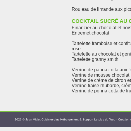
Rouleau de limande aux pic
COCKTAIL SUCRÉ AU 
Financier au chocolat et nois
Entremet chocolat
Tartelette framboise et confi
rose
Tartelette au chocolat et gen
Tartelette granny smith
Verrine de panna cotta aux f
Verrine de mousse chocolat b
Verrine de crème de citron e
Verrine fraise rhubarbe, crè
Verrine de ponna cotta de fru
2026
© Jean Vialet Cuisinier-plus
Hébergement & Support Le plus du Web
- Création