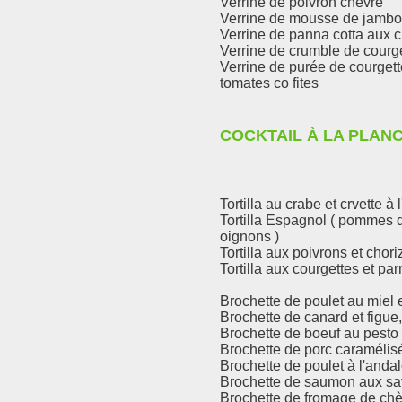
Verrine de poivron chèvre
Verrine de mousse de jambo
Verrine de panna cotta aux
Verrine de crumble de courg
Verrine de purée de courgett
tomates co fites
COCKTAIL À LA PLAN
Tortilla au crabe et crvette à 
Tortilla Espagnol ( pommes d
oignons )
Tortilla aux poivrons et chori
Tortilla aux courgettes et p
Brochette de poulet au miel 
Brochette de canard et figue
Brochette de boeuf au pesto
Brochette de porc caramélis
Brochette de poulet à l'anda
Brochette de saumon aux sav
Brochette de fromage de ch